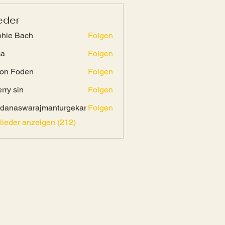
eder
hie Bach
Folgen
ma
Folgen
on Foden
Folgen
rry sin
Folgen
danaswarajmanturgekar
Folgen
swarajmanturgekar
glieder anzeigen (212)