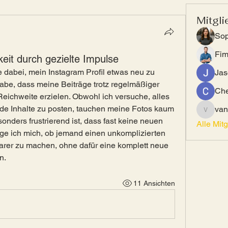
Mitgli
Sop
Fi
eit durch gezielte Impulse
dabei, mein Instagram Profil etwas neu zu 
Jas
habe, dass meine Beiträge trotz regelmäßiger 
Che
eichweite erzielen. Obwohl ich versuche, alles 
e Inhalte zu posten, tauchen meine Fotos kaum 
van
vandana
nders frustrierend ist, dass fast keine neuen 
Alle Mit
ge ich mich, ob jemand einen unkomplizierten 
arer zu machen, ohne dafür eine komplett neue 
n.
11 Ansichten