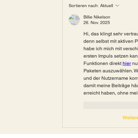
Sortieren nach:
Aktuell
Billie Nikelson
26. Nov. 2025
Hi, das klingt sehr vertrau
denn selbst mit aktiven 
habe ich mich mit versch
ersten Impuls setzen kan
Funktionen direkt 
hier
 nu
Paketen auszuwählen. Wic
und der Nutzername korre
damit meine Beiträge häu
erreicht haben, ohne me
Gefällt mir
Antwo
Weiter