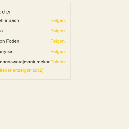
eder
hie Bach
Folgen
ma
Folgen
on Foden
Folgen
rry sin
Folgen
danaswarajmanturgekar
Folgen
swarajmanturgekar
glieder anzeigen (212)