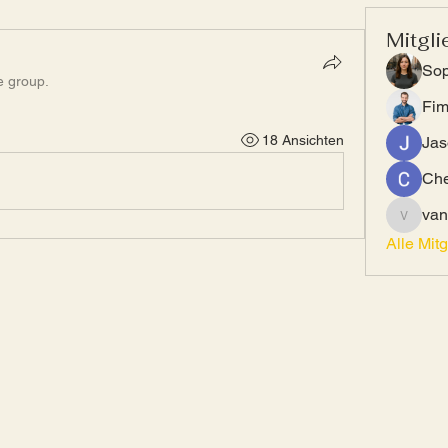
Mitgli
Sop
e group.
Fi
18 Ansichten
Jas
Che
van
vandana
Alle Mit