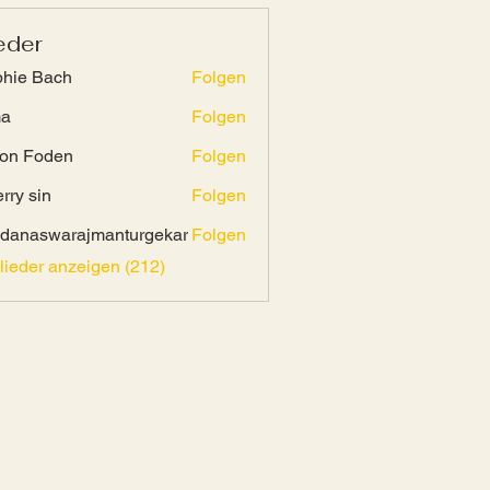
eder
hie Bach
Folgen
ma
Folgen
on Foden
Folgen
rry sin
Folgen
danaswarajmanturgekar
Folgen
swarajmanturgekar
glieder anzeigen (212)