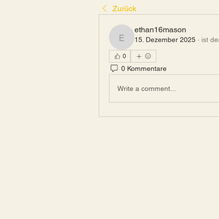
Zurück
ethan16mason
15. Dezember 2025
·
ist d
ethan16mason
0
0 Kommentare
Write a comment...