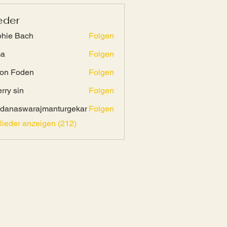
eder
hie Bach
Folgen
ma
Folgen
on Foden
Folgen
rry sin
Folgen
danaswarajmanturgekar
Folgen
swarajmanturgekar
glieder anzeigen (212)