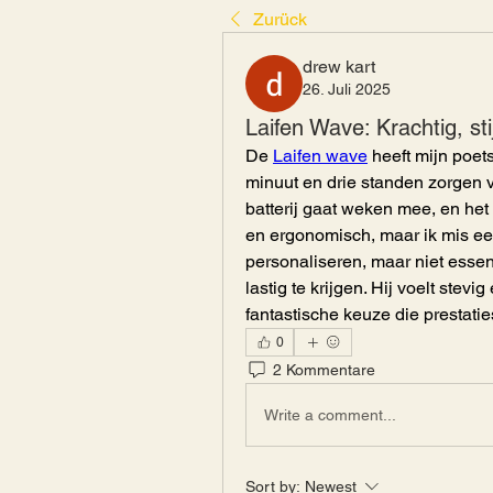
Zurück
drew kart
26. Juli 2025
Laifen Wave: Krachtig, st
De 
Laifen wave
 heeft mijn poet
minuut en drie standen zorgen 
batterij gaat weken mee, en het s
en ergonomisch, maar ik mis een
personaliseren, maar niet essen
lastig te krijgen. Hij voelt stevi
fantastische keuze die prestati
0
2 Kommentare
Write a comment...
Sort by:
Newest