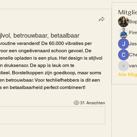
Mitgli
Sop
Fi
ijlvol, betrouwbaar, betaalbaar
sroutine veranderd! De 60.000 vibraties per 
Jas
voor een ongeëvenaard schoon gevoel. De 
Che
nelle opladen is een plus. Het design is stijlvol 
 druksensor. De app is leuk om te 
van
vandana
tieel. Borstelkoppen zijn goedkoop, maar soms 
Alle Mit
g en betrouwbaar. Voor techliefhebbers is dit een 
es en betaalbaarheid perfect combineert!
31 Ansichten